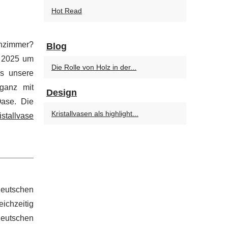
Hot Read
hnzimmer?
Blog
t 2025 um
Die Rolle von Holz in der...
es unsere
ganz mit
Design
Oase. Die
Kristallvasen als highlight...
istallvase
deutschen
eichzeitig
deutschen