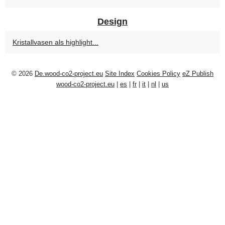
Design
Kristallvasen als highlight...
© 2026
De.wood-co2-project.eu
Site Index
Cookies Policy
eZ Publish
wood-co2-project.eu
|
es
|
fr
|
it
|
nl
|
us