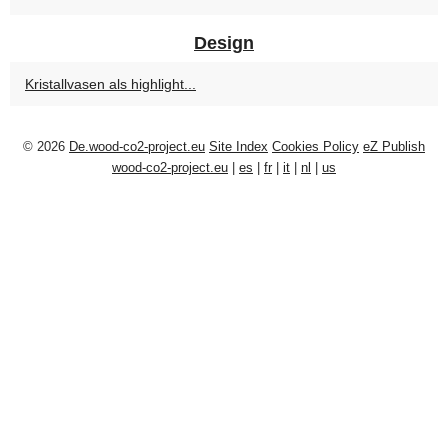
Design
Kristallvasen als highlight...
© 2026
De.wood-co2-project.eu
Site Index
Cookies Policy
eZ Publish
wood-co2-project.eu
|
es
|
fr
|
it
|
nl
|
us